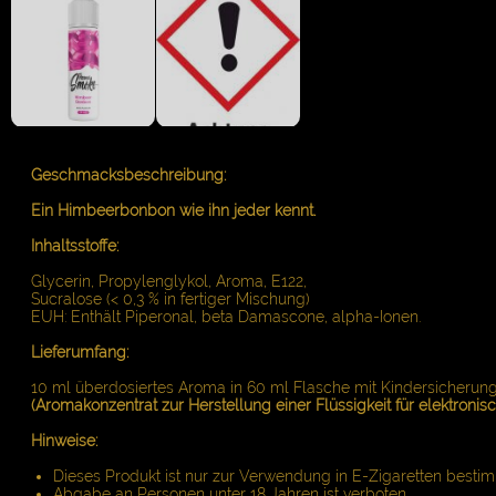
Geschmacksbeschreibung:
Ein Himbeerbonbon wie ihn jeder kennt.
Inhaltsstoffe:
Glycerin, Propylenglykol, Aroma, E122,
Sucralose (< 0,3 % in fertiger Mischung)
EUH: Enthält Piperonal, beta Damascone, alpha-Ionen.
Lieferumfang:
10 ml überdosiertes Aroma in 60 ml Flasche mit Kindersicherung
(Aromakonzentrat zur Herstellung einer Flüssigkeit für elektronis
Hinweise:
Dieses Produkt ist nur zur Verwendung in E-Zigaretten bestim
Abgabe an Personen unter 18 Jahren ist verboten.