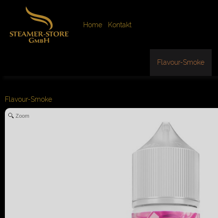
Home
Kontakt
Flavour-Smoke
Flavour-Smoke
Zoom