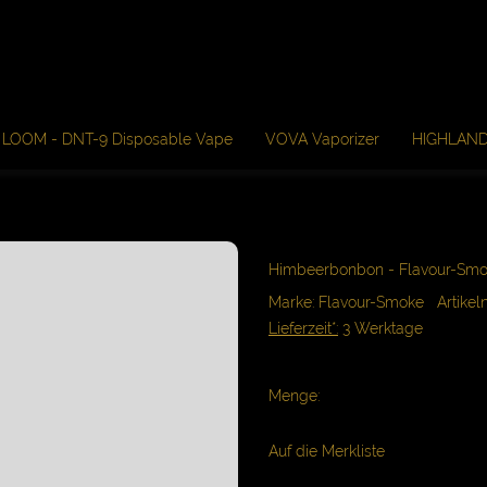
LOOM - DNT-9 Disposable Vape
VOVA Vaporizer
HIGHLAN
Himbeerbonbon - Flavour-Sm
Marke: Flavour-Smoke
Artikeln
Lieferzeit*:
3 Werktage
Menge:
Auf die Merkliste