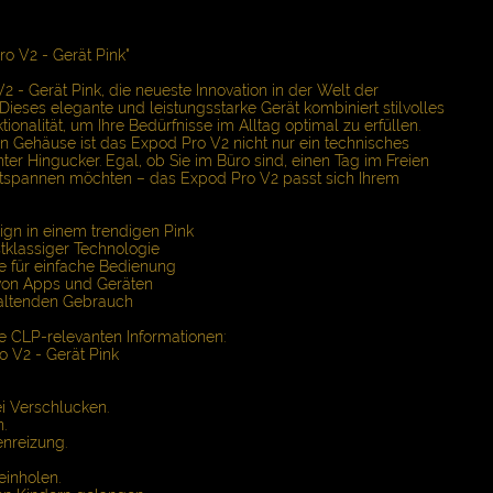
o V2 - Gerät Pink"
 - Gerät Pink, die neueste Innovation in der Welt der
Dieses elegante und leistungsstarke Gerät kombiniert stilvolles
ktionalität, um Ihre Bedürfnisse im Alltag optimal zu erfüllen.
n Gehäuse ist das Expod Pro V2 nicht nur ein technisches
ter Hingucker. Egal, ob Sie im Büro sind, einen Tag im Freien
ntspannen möchten – das Expod Pro V2 passt sich Ihrem
gn in einem trendigen Pink
stklassiger Technologie
e für einfache Bedienung
 von Apps und Geräten
altenden Gebrauch
e CLP-relevanten Informationen:
 V2 - Gerät Pink
i Verschlucken.
.
nreizung.
einholen.