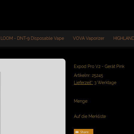
LOOM - DNT-9 Disposable Vape
VOVA Vaporizer
HIGHLAN
Expod Pro V2 - Gerät Pink
Artikelnr.: 25245
Lieferzeit*:
3 Werktage
Menge:
Auf die Merkliste