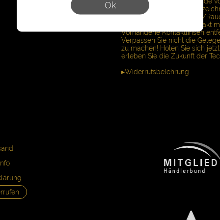
P102: Darf nicht in die Hände 
Ok
P103: Vor Gebrauch Kennzeichn
P261: Einatmen von Staub/Ra
P305+P351+P338: Bei Kontakt mi
Vorhandene Kontaktlinsen entfe
Verpassen Sie nicht die Gelege
zu machen! Holen Sie sich jetz
erleben Sie die Zukunft der Tec
▸Widerrufsbelehrung
sand
nfo
klärung
rrufen